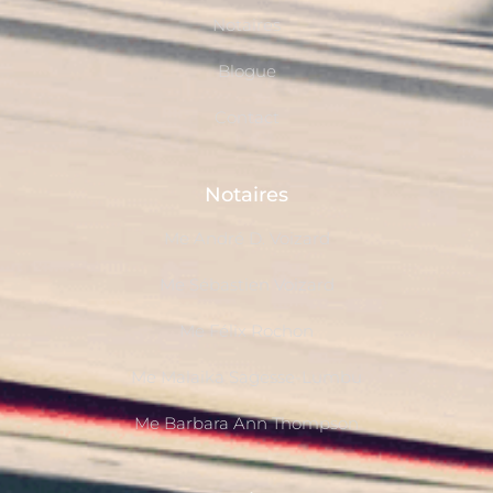
Notaires
Blogue
Contact
Notaires
Me André D. Voizard
Me Sébastien Voizard
Me Félix Rochon
Me Malaika Sagesse-Lumbu
Me Barbara Ann Thompson