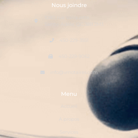
Nous joindre
1080, rue Valiquette,
Sainte-Adèle, QC J8B 2M3
450-229-3551
450-229-9062
info@vrnotaires.com
Menu
Accueil
À propos
Services